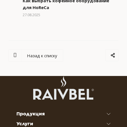
Как выбрать кофейное оборудование
для HoReCa
27.08.2025
Назад к списку
Продукция
Услуги
Кофе