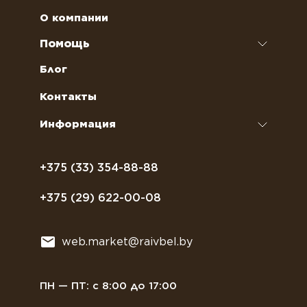
Чай
Аренда кофемашин
О компании
Наполнители для вендинговых автоматов
Ремонт кофемашин и кофеварок
Помощь
Кофейное оборудование
Обслуживание профессиональных
Как оформить заказ
Блог
кофемашин
Сахар, соль, перец
Условия доставки
Контакты
Курсы бариста
Сиропы и топпинги
Часто задаваемые вопросы
Информация
Полезное питание
Политика конфиденциальности
Посуда
Договор оферты
+375 (33) 354-88-88
Растительное молоко
+375 (29) 622-00-08
Сладости
Всё для мягкого мороженного
web.market@raivbel.by
Замороженные и охлажденные сэндвичи
ПН — ПТ: с 8:00 до 17:00