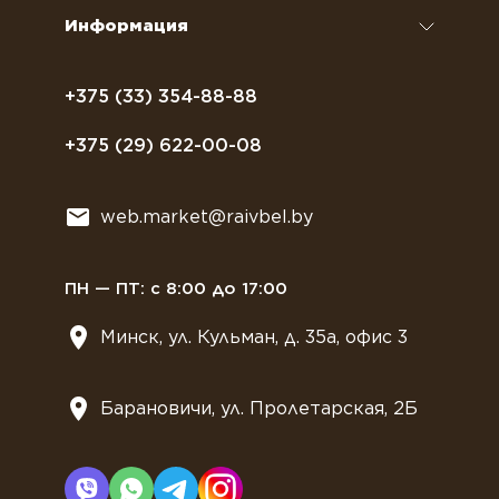
Сиропы и топпинги
Часто задаваемые вопросы
Информация
Полезное питание
Политика конфиденциальности
Посуда
Договор оферты
+375 (33) 354-88-88
Растительное молоко
+375 (29) 622-00-08
Сладости
Всё для мягкого мороженного
web.market@raivbel.by
Замороженные и охлажденные сэндвичи
ПН — ПТ: с 8:00 до 17:00
Минск, ул. Кульман, д. 35а, офис 3
Барановичи, ул. Пролетарская, 2Б