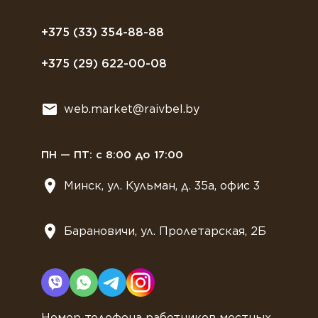
Полезное питание
Политика конфиденциальности
Посуда
Договор оферты
+375 (33) 354-88-88
Растительное молоко
+375 (29) 622-00-08
Сладости
Всё для мягкого мороженного
web.market@raivbel.by
Замороженные и охлажденные сэндвичи
ПН — ПТ: с 8:00 до 17:00
Минск, ул. Кульман, д. 35а, офис 3
Барановичи, ул. Пролетарская, 2Б
Номер телефона работников местных