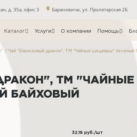
н, д. 35а, офис 3
Барановичи, ул. Пролетарская 2Б
Каталог
Услуги
О компании
Помощь
Бл
/
"
Чай "Бирюзовый дракон", ТМ "Чайные шедевры" зеленый 
РАКОН", ТМ "ЧАЙНЫЕ
Й БАЙХОВЫЙ
32.18
руб.
/шт