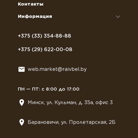
Сахар, соль, перец
Условия доставки
Контакты
Курсы бариста
Сиропы и топпинги
Часто задаваемые вопросы
Информация
Полезное питание
Политика конфиденциальности
Посуда
Договор оферты
+375 (33) 354-88-88
Растительное молоко
+375 (29) 622-00-08
Сладости
Всё для мягкого мороженного
web.market@raivbel.by
Замороженные и охлажденные сэндвичи
ПН — ПТ: с 8:00 до 17:00
Минск, ул. Кульман, д. 35а, офис 3
Барановичи, ул. Пролетарская, 2Б