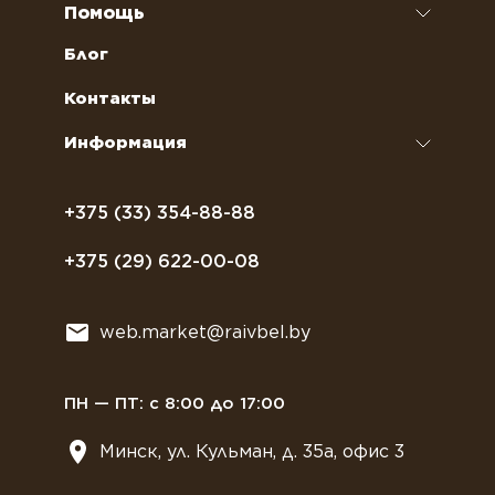
Наполнители для вендинговых автоматов
Ремонт кофемашин и кофеварок
Помощь
Кофейное оборудование
Обслуживание профессиональных
Как оформить заказ
Блог
кофемашин
Сахар, соль, перец
Условия доставки
Контакты
Курсы бариста
Сиропы и топпинги
Часто задаваемые вопросы
Информация
Полезное питание
Политика конфиденциальности
Посуда
Договор оферты
+375 (33) 354-88-88
Растительное молоко
+375 (29) 622-00-08
Сладости
Всё для мягкого мороженного
web.market@raivbel.by
Замороженные и охлажденные сэндвичи
ПН — ПТ: с 8:00 до 17:00
Минск, ул. Кульман, д. 35а, офис 3