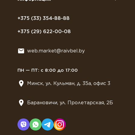
Полезное питание
Политика конфиденциальности
Посуда
Договор оферты
+375 (33) 354-88-88
Растительное молоко
+375 (29) 622-00-08
Сладости
Всё для мягкого мороженного
web.market@raivbel.by
Замороженные и охлажденные сэндвичи
ПН — ПТ: с 8:00 до 17:00
Минск, ул. Кульман, д. 35а, офис 3
Барановичи, ул. Пролетарская, 2Б