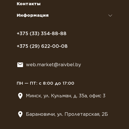
Сахар, соль, перец
Условия доставки
Контакты
Курсы бариста
Сиропы и топпинги
Часто задаваемые вопросы
Информация
Полезное питание
Политика конфиденциальности
Посуда
Договор оферты
+375 (33) 354-88-88
Растительное молоко
+375 (29) 622-00-08
Сладости
Всё для мягкого мороженного
web.market@raivbel.by
Замороженные и охлажденные сэндвичи
ПН — ПТ: с 8:00 до 17:00
Минск, ул. Кульман, д. 35а, офис 3
Барановичи, ул. Пролетарская, 2Б