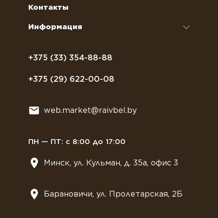
Сахар, соль, перец
Условия доставки
Контакты
Курсы бариста
Сиропы и топпинги
Часто задаваемые вопросы
Информация
Полезное питание
Политика конфиденциальности
Посуда
Договор оферты
+375 (33) 354-88-88
Растительное молоко
+375 (29) 622-00-08
Сладости
Всё для мягкого мороженного
web.market@raivbel.by
Замороженные и охлажденные сэндвичи
ПН — ПТ: с 8:00 до 17:00
Минск, ул. Кульман, д. 35а, офис 3
Барановичи, ул. Пролетарская, 2Б