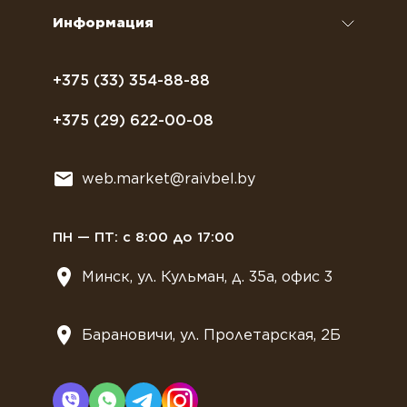
Сиропы и топпинги
Часто задаваемые вопросы
Информация
Полезное питание
Политика конфиденциальности
Посуда
Договор оферты
+375 (33) 354-88-88
Растительное молоко
+375 (29) 622-00-08
Сладости
Всё для мягкого мороженного
web.market@raivbel.by
Замороженные и охлажденные сэндвичи
ПН — ПТ: с 8:00 до 17:00
Минск, ул. Кульман, д. 35а, офис 3
Барановичи, ул. Пролетарская, 2Б