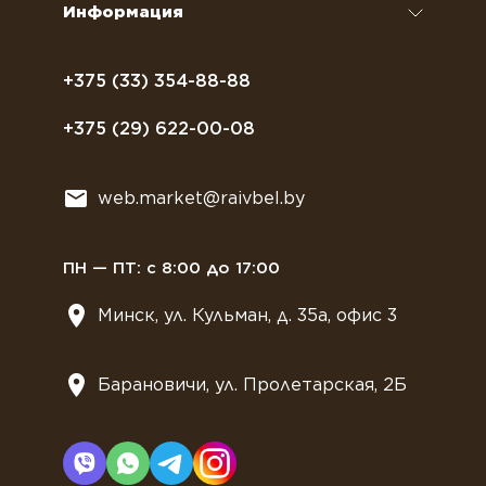
Информация
Полезное питание
Политика конфиденциальности
Посуда
Договор оферты
+375 (33) 354-88-88
Растительное молоко
+375 (29) 622-00-08
Сладости
Всё для мягкого мороженного
web.market@raivbel.by
Замороженные и охлажденные сэндвичи
ПН — ПТ: с 8:00 до 17:00
Минск, ул. Кульман, д. 35а, офис 3
Барановичи, ул. Пролетарская, 2Б