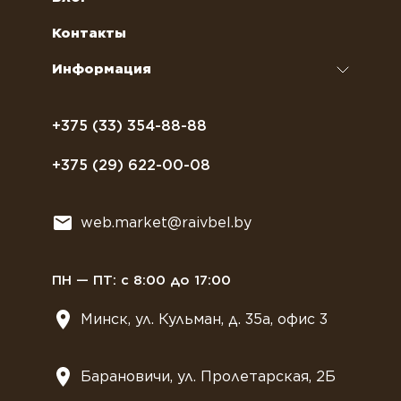
кофемашин
Сахар, соль, перец
Условия доставки
Контакты
Курсы бариста
Сиропы и топпинги
Часто задаваемые вопросы
Информация
Полезное питание
Политика конфиденциальности
Посуда
Договор оферты
+375 (33) 354-88-88
Растительное молоко
+375 (29) 622-00-08
Сладости
Всё для мягкого мороженного
web.market@raivbel.by
Замороженные и охлажденные сэндвичи
ПН — ПТ: с 8:00 до 17:00
Минск, ул. Кульман, д. 35а, офис 3
Барановичи, ул. Пролетарская, 2Б