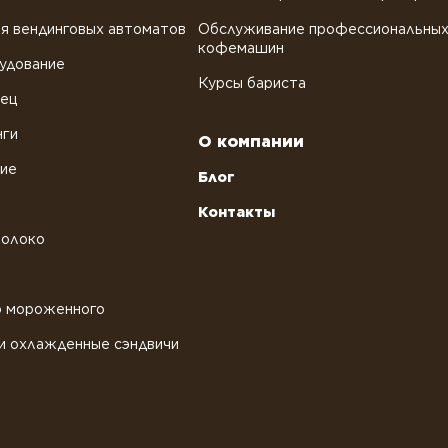
я вендинговых автоматов
Обслуживание профессиональны
кофемашин
удование
Курсы бариста
рец
нги
О компании
ние
Блог
Контакты
молоко
о мороженного
и охлажденные сэндвичи