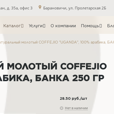
н, д. 35а, офис 3
Барановичи, ул. Пролетарская 2Б
Каталог
Услуги
О компании
Помощь
Бл
туральный молотый COFFEJIO "UGANDA", 100% арабика, БА
 МОЛОТЫЙ COFFEJIO
АБИКА, БАНКА 250 ГР
28.50
руб.
/шт
Нет в наличии