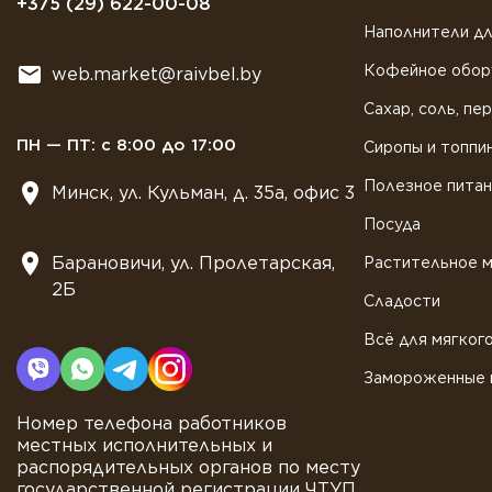
+375 (29) 622-00-08
Наполнители дл
Кофейное обор
web.market@raivbel.by
Сахар, соль, пе
ПН — ПТ: с 8:00 до 17:00
Сиропы и топпи
Полезное пита
Минск, ул. Кульман, д. 35а, офис 3
Посуда
Барановичи, ул. Пролетарская,
Растительное 
2Б
Сладости
Всё для мягког
Замороженные 
Номер телефона работников
местных исполнительных и
распорядительных органов по месту
государственной регистрации ЧТУП