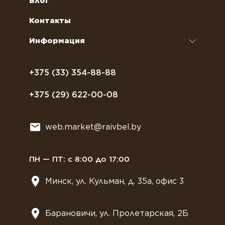
Блог
кофемашин
Сахар, соль, перец
Условия доставки
Контакты
Курсы бариста
Сиропы и топпинги
Часто задаваемые вопросы
Информация
Полезное питание
Политика конфиденциальности
Посуда
Договор оферты
+375 (33) 354-88-88
Растительное молоко
+375 (29) 622-00-08
Сладости
Всё для мягкого мороженного
web.market@raivbel.by
Замороженные и охлажденные сэндвичи
ПН — ПТ: с 8:00 до 17:00
Минск, ул. Кульман, д. 35а, офис 3
Барановичи, ул. Пролетарская, 2Б