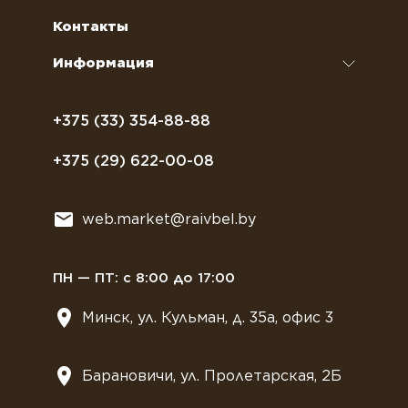
кофемашин
Сахар, соль, перец
Условия доставки
Контакты
Курсы бариста
Сиропы и топпинги
Часто задаваемые вопросы
Информация
Полезное питание
Политика конфиденциальности
Посуда
Договор оферты
+375 (33) 354-88-88
Растительное молоко
+375 (29) 622-00-08
Сладости
Всё для мягкого мороженного
web.market@raivbel.by
Замороженные и охлажденные сэндвичи
ПН — ПТ: с 8:00 до 17:00
Минск, ул. Кульман, д. 35а, офис 3
Барановичи, ул. Пролетарская, 2Б