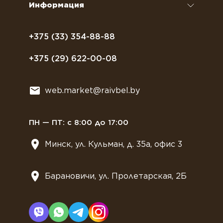
Информация
Полезное питание
Политика конфиденциальности
Посуда
Договор оферты
+375 (33) 354-88-88
Растительное молоко
+375 (29) 622-00-08
Сладости
Всё для мягкого мороженного
web.market@raivbel.by
Замороженные и охлажденные сэндвичи
ПН — ПТ: с 8:00 до 17:00
Минск, ул. Кульман, д. 35а, офис 3
Барановичи, ул. Пролетарская, 2Б