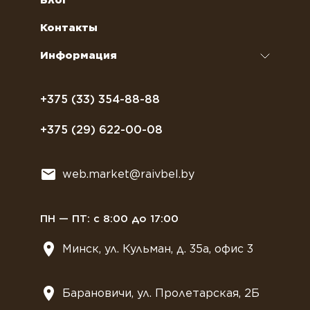
Блог
кофемашин
Сахар, соль, перец
Условия доставки
Контакты
Курсы бариста
Сиропы и топпинги
Часто задаваемые вопросы
Информация
Полезное питание
Политика конфиденциальности
Посуда
Договор оферты
+375 (33) 354-88-88
Растительное молоко
+375 (29) 622-00-08
Сладости
Всё для мягкого мороженного
web.market@raivbel.by
Замороженные и охлажденные сэндвичи
ПН — ПТ: с 8:00 до 17:00
Минск, ул. Кульман, д. 35а, офис 3
Барановичи, ул. Пролетарская, 2Б