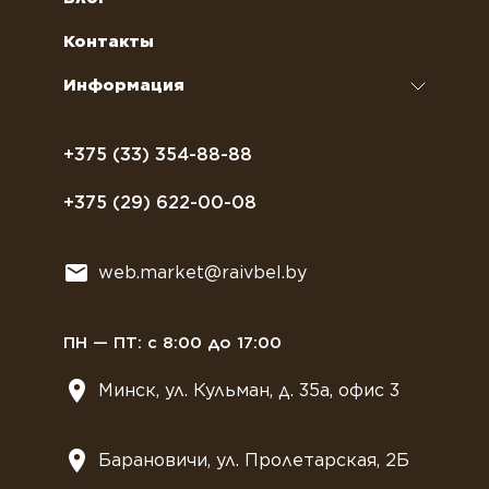
кофемашин
Сахар, соль, перец
Условия доставки
Контакты
Курсы бариста
Сиропы и топпинги
Часто задаваемые вопросы
Информация
Полезное питание
Политика конфиденциальности
Посуда
Договор оферты
+375 (33) 354-88-88
Растительное молоко
+375 (29) 622-00-08
Сладости
Всё для мягкого мороженного
web.market@raivbel.by
Замороженные и охлажденные сэндвичи
ПН — ПТ: с 8:00 до 17:00
Минск, ул. Кульман, д. 35а, офис 3
Барановичи, ул. Пролетарская, 2Б