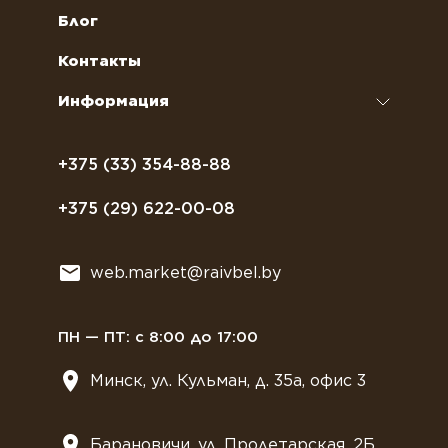
Кофейное оборудование
Обслуживание профессиональных
Как оформить заказ
Блог
кофемашин
Сахар, соль, перец
Условия доставки
Контакты
Курсы бариста
Сиропы и топпинги
Часто задаваемые вопросы
Информация
Полезное питание
Политика конфиденциальности
Посуда
Договор оферты
+375 (33) 354-88-88
Растительное молоко
+375 (29) 622-00-08
Сладости
Всё для мягкого мороженного
web.market@raivbel.by
Замороженные и охлажденные сэндвичи
ПН — ПТ: с 8:00 до 17:00
Минск, ул. Кульман, д. 35а, офис 3
Барановичи, ул. Пролетарская, 2Б