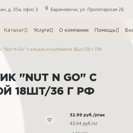
н, д. 35а, офис 3
Барановичи, ул. Пролетарская 2Б
Каталог
Услуги
О компании
Помощь
Бл
"Nut N Go" с кешью и клубникой 18шт/36 г РФ
ИК "NUT N GO" С
Й 18ШТ/36 Г РФ
32.99
руб.
/упак
43.64
руб./кг