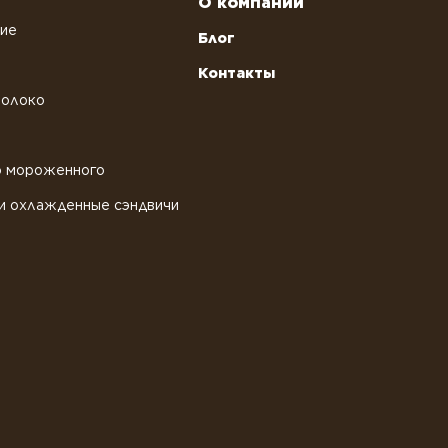
О компании
ние
Блог
Контакты
молоко
о мороженного
и охлажденные сэндвичи