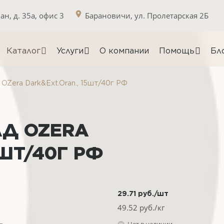
н, д. 35а, офис 3
Барановичи, ул. Пролетарская 2Б
Каталог
Услуги
О компании
Помощь
Бл
Zera Dark&Ext.Oran., 15шт/40г РФ
АД OZERA
5ШТ/40Г РФ
29.71
руб.
/шт
49.52
руб./кг