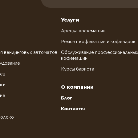
Услуги
Аренда кофемашин
Ремонт кофемашин и кофеварок
я вендинговых автоматов
Обслуживание профессиональны
кофемашин
удование
Курсы бариста
рец
нги
О компании
ние
Блог
Контакты
молоко