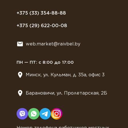
Полезное питание
Политика конфиденциальности
Посуда
Договор оферты
+375 (33) 354-88-88
Растительное молоко
+375 (29) 622-00-08
Сладости
Всё для мягкого мороженного
web.market@raivbel.by
Замороженные и охлажденные сэндвичи
ПН — ПТ: с 8:00 до 17:00
Минск, ул. Кульман, д. 35а, офис 3
Барановичи, ул. Пролетарская, 2Б
Номер телефона работников местных