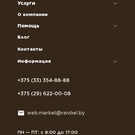
Услуги
Кофе
Чай
Аренда кофемашин
О компании
Наполнители для вендинговых автоматов
Ремонт кофемашин и кофеварок
Помощь
Кофейное оборудование
Обслуживание профессиональных
Как оформить заказ
Блог
кофемашин
Сахар, соль, перец
Условия доставки
Контакты
Курсы бариста
Сиропы и топпинги
Часто задаваемые вопросы
Информация
Полезное питание
Политика конфиденциальности
Посуда
Договор оферты
+375 (33) 354-88-88
Растительное молоко
+375 (29) 622-00-08
Сладости
Всё для мягкого мороженного
web.market@raivbel.by
Замороженные и охлажденные сэндвичи
ПН — ПТ: с 8:00 до 17:00