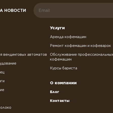
А НОВОСТИ
Услуги
Аренда кофемашин
Ремонт кофемашин и кофеварок
я вендинговых автоматов
Обслуживание профессиональны
кофемашин
удование
Курсы бариста
рец
нги
О компании
ние
Блог
Контакты
молоко