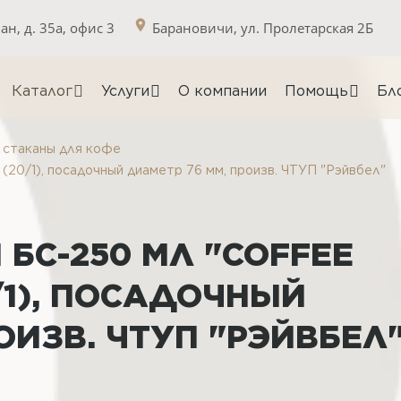
н, д. 35а, офис 3
Барановичи, ул. Пролетарская 2Б
Каталог
Услуги
О компании
Помощь
Бл
стаканы для кофе
(20/1), посадочный диаметр 76 мм, произв. ЧТУП "Рэйвбел"
БС-250 МЛ "COFFEE
0/1), ПОСАДОЧНЫЙ
ОИЗВ. ЧТУП "РЭЙВБЕЛ