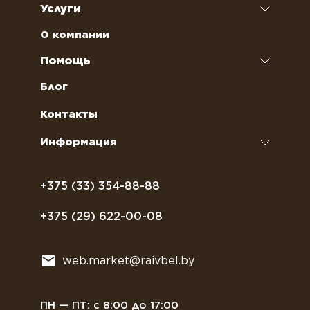
Услуги
Кофе
Чай
Аренда кофемашин
О компании
Наполнители для вендинговых автоматов
Ремонт кофемашин и кофеварок
Помощь
Кофейное оборудование
Обслуживание профессиональных
Как оформить заказ
Блог
кофемашин
Сахар, соль, перец
Условия доставки
Контакты
Курсы бариста
Сиропы и топпинги
Часто задаваемые вопросы
Информация
Полезное питание
Политика конфиденциальности
Посуда
Договор оферты
+375 (33) 354-88-88
Растительное молоко
+375 (29) 622-00-08
Сладости
Всё для мягкого мороженного
web.market@raivbel.by
Замороженные и охлажденные сэндвичи
ПН — ПТ: с 8:00 до 17:00