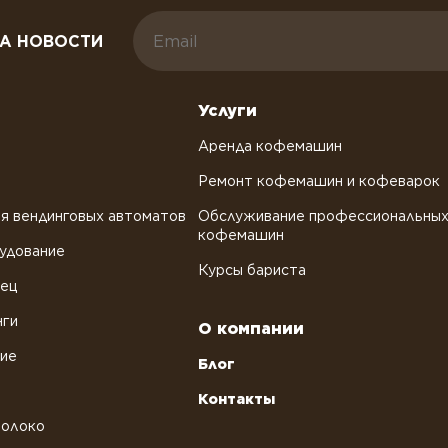
А НОВОСТИ
Услуги
Аренда кофемашин
Ремонт кофемашин и кофеварок
я вендинговых автоматов
Обслуживание профессиональны
кофемашин
удование
Курсы бариста
рец
нги
О компании
ние
Блог
Контакты
молоко