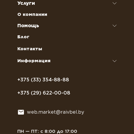
Услуги
Кофе
Чай
Аренда кофемашин
О компании
Наполнители для вендинговых автоматов
Ремонт кофемашин и кофеварок
Помощь
Кофейное оборудование
Обслуживание профессиональных
Как оформить заказ
Блог
кофемашин
Сахар, соль, перец
Условия доставки
Контакты
Курсы бариста
Сиропы и топпинги
Часто задаваемые вопросы
Информация
Полезное питание
Политика конфиденциальности
Посуда
Договор оферты
+375 (33) 354-88-88
Растительное молоко
+375 (29) 622-00-08
Сладости
Всё для мягкого мороженного
web.market@raivbel.by
Замороженные и охлажденные сэндвичи
ПН — ПТ: с 8:00 до 17:00