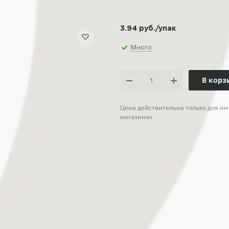
3.94
руб.
/упак
Много
В корз
Цена действительна только для ин
магазинах