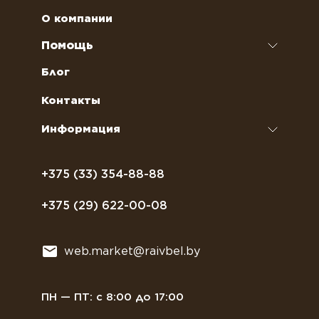
Чай
Аренда кофемашин
О компании
Наполнители для вендинговых автоматов
Ремонт кофемашин и кофеварок
Помощь
Кофейное оборудование
Обслуживание профессиональных
Как оформить заказ
Блог
кофемашин
Сахар, соль, перец
Условия доставки
Контакты
Курсы бариста
Сиропы и топпинги
Часто задаваемые вопросы
Информация
Полезное питание
Политика конфиденциальности
Посуда
Договор оферты
+375 (33) 354-88-88
Растительное молоко
+375 (29) 622-00-08
Сладости
Всё для мягкого мороженного
web.market@raivbel.by
Замороженные и охлажденные сэндвичи
ПН — ПТ: с 8:00 до 17:00