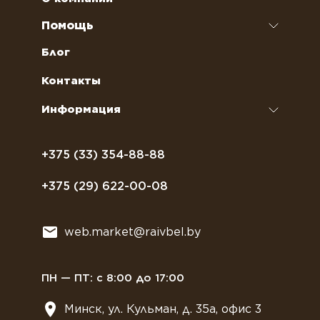
Наполнители для вендинговых автоматов
Ремонт кофемашин и кофеварок
Помощь
Кофейное оборудование
Обслуживание профессиональных
Как оформить заказ
Блог
кофемашин
Сахар, соль, перец
Условия доставки
Контакты
Курсы бариста
Сиропы и топпинги
Часто задаваемые вопросы
Информация
Полезное питание
Политика конфиденциальности
Посуда
Договор оферты
+375 (33) 354-88-88
Растительное молоко
+375 (29) 622-00-08
Сладости
Всё для мягкого мороженного
web.market@raivbel.by
Замороженные и охлажденные сэндвичи
ПН — ПТ: с 8:00 до 17:00
Минск, ул. Кульман, д. 35а, офис 3