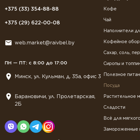
+375 (33) 354-88-88
Кофе
Чай
+375 (29) 622-00-08
Наполнители дл
Кофейное обор
web.market@raivbel.by
Сахар, соль, пе
ПН — ПТ: с 8:00 до 17:00
Сиропы и топпи
Полезное пита
Минск, ул. Кульман, д. 35а, офис 3
Посуда
Барановичи, ул. Пролетарская,
Растительное 
2Б
Сладости
Всё для мягког
Замороженные 