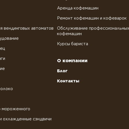
Аренда кофемашин
Ремонт кофемашин и кофеварок
я вендинговых автоматов
Обслуживание профессиональны
кофемашин
удование
Курсы бариста
рец
нги
О компании
ние
Блог
Контакты
молоко
о мороженного
и охлажденные сэндвичи