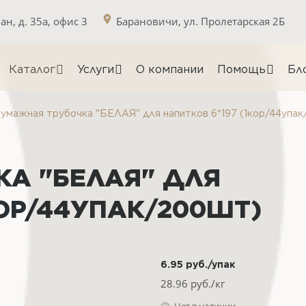
н, д. 35а, офис 3
Барановичи, ул. Пролетарская 2Б
Каталог
Услуги
О компании
Помощь
Бл
умажная трубочка "БЕЛАЯ" для напитков 6*197 (1кор/44упа
А "БЕЛАЯ" ДЛЯ
КОР/44УПАК/200ШТ)
6.95
руб.
/упак
28.96
руб./кг