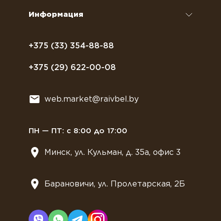
Сиропы и топпинги
Часто задаваемые вопросы
Информация
Полезное питание
Политика конфиденциальности
Посуда
Договор оферты
+375 (33) 354-88-88
Растительное молоко
+375 (29) 622-00-08
Сладости
Всё для мягкого мороженного
web.market@raivbel.by
Замороженные и охлажденные сэндвичи
ПН — ПТ: с 8:00 до 17:00
Минск, ул. Кульман, д. 35а, офис 3
Барановичи, ул. Пролетарская, 2Б