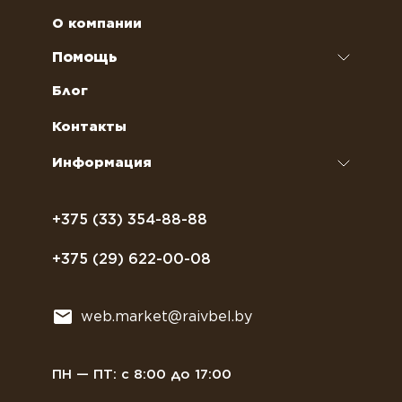
Чай
Аренда кофемашин
О компании
Наполнители для вендинговых автоматов
Ремонт кофемашин и кофеварок
Помощь
Кофейное оборудование
Обслуживание профессиональных
Как оформить заказ
Блог
кофемашин
Сахар, соль, перец
Условия доставки
Контакты
Курсы бариста
Сиропы и топпинги
Часто задаваемые вопросы
Информация
Полезное питание
Политика конфиденциальности
Посуда
Договор оферты
+375 (33) 354-88-88
Растительное молоко
+375 (29) 622-00-08
Сладости
Всё для мягкого мороженного
web.market@raivbel.by
Замороженные и охлажденные сэндвичи
ПН — ПТ: с 8:00 до 17:00