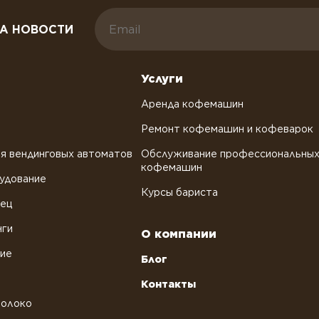
А НОВОСТИ
Услуги
Аренда кофемашин
Ремонт кофемашин и кофеварок
я вендинговых автоматов
Обслуживание профессиональны
кофемашин
удование
Курсы бариста
рец
нги
О компании
ние
Блог
Контакты
молоко