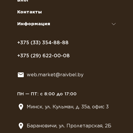
Блог
кофемашин
Сахар, соль, перец
Условия доставки
Контакты
Курсы бариста
Сиропы и топпинги
Часто задаваемые вопросы
Информация
Полезное питание
Политика конфиденциальности
Посуда
Договор оферты
+375 (33) 354-88-88
Растительное молоко
+375 (29) 622-00-08
Сладости
Всё для мягкого мороженного
web.market@raivbel.by
Замороженные и охлажденные сэндвичи
ПН — ПТ: с 8:00 до 17:00
Минск, ул. Кульман, д. 35а, офис 3
Барановичи, ул. Пролетарская, 2Б