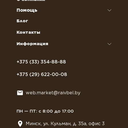
Наполнители для вендинговых автоматов
Ремонт кофемашин и кофеварок
Помощь
Кофейное оборудование
Обслуживание профессиональных
Как оформить заказ
Блог
кофемашин
Сахар, соль, перец
Условия доставки
Контакты
Курсы бариста
Сиропы и топпинги
Часто задаваемые вопросы
Информация
Полезное питание
Политика конфиденциальности
Посуда
Договор оферты
+375 (33) 354-88-88
Растительное молоко
+375 (29) 622-00-08
Сладости
Всё для мягкого мороженного
web.market@raivbel.by
Замороженные и охлажденные сэндвичи
ПН — ПТ: с 8:00 до 17:00
Минск, ул. Кульман, д. 35а, офис 3