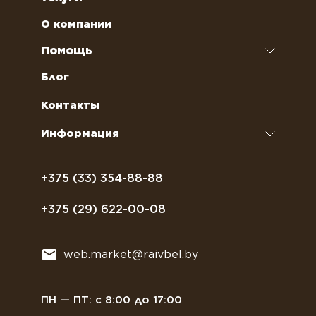
Чай
Аренда кофемашин
О компании
Наполнители для вендинговых автоматов
Ремонт кофемашин и кофеварок
Помощь
Кофейное оборудование
Обслуживание профессиональных
Как оформить заказ
Блог
кофемашин
Сахар, соль, перец
Условия доставки
Контакты
Курсы бариста
Сиропы и топпинги
Часто задаваемые вопросы
Информация
Полезное питание
Политика конфиденциальности
Посуда
Договор оферты
+375 (33) 354-88-88
Растительное молоко
+375 (29) 622-00-08
Сладости
Всё для мягкого мороженного
web.market@raivbel.by
Замороженные и охлажденные сэндвичи
ПН — ПТ: с 8:00 до 17:00