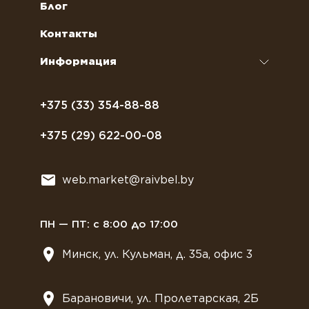
Кофейное оборудование
Обслуживание профессиональных
Как оформить заказ
Блог
кофемашин
Сахар, соль, перец
Условия доставки
Контакты
Курсы бариста
Сиропы и топпинги
Часто задаваемые вопросы
Информация
Полезное питание
Политика конфиденциальности
Посуда
Договор оферты
+375 (33) 354-88-88
Растительное молоко
+375 (29) 622-00-08
Сладости
Всё для мягкого мороженного
web.market@raivbel.by
Замороженные и охлажденные сэндвичи
ПН — ПТ: с 8:00 до 17:00
Минск, ул. Кульман, д. 35а, офис 3
Барановичи, ул. Пролетарская, 2Б