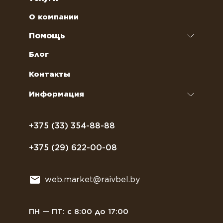
Чай
Аренда кофемашин
О компании
Наполнители для вендинговых автоматов
Ремонт кофемашин и кофеварок
Помощь
Кофейное оборудование
Обслуживание профессиональных
Как оформить заказ
Блог
кофемашин
Сахар, соль, перец
Условия доставки
Контакты
Курсы бариста
Сиропы и топпинги
Часто задаваемые вопросы
Информация
Полезное питание
Политика конфиденциальности
Посуда
Договор оферты
+375 (33) 354-88-88
Растительное молоко
+375 (29) 622-00-08
Сладости
Всё для мягкого мороженного
web.market@raivbel.by
Замороженные и охлажденные сэндвичи
ПН — ПТ: с 8:00 до 17:00