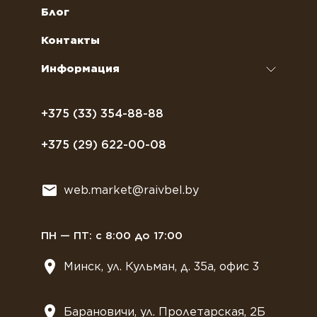
Кофейное оборудование
Обслуживание профессиональных
Как оформить заказ
Блог
кофемашин
Сахар, соль, перец
Условия доставки
Контакты
Курсы бариста
Сиропы и топпинги
Часто задаваемые вопросы
Информация
Полезное питание
Политика конфиденциальности
Посуда
Договор оферты
+375 (33) 354-88-88
Растительное молоко
+375 (29) 622-00-08
Сладости
Всё для мягкого мороженного
web.market@raivbel.by
Замороженные и охлажденные сэндвичи
ПН — ПТ: с 8:00 до 17:00
Минск, ул. Кульман, д. 35а, офис 3
Барановичи, ул. Пролетарская, 2Б