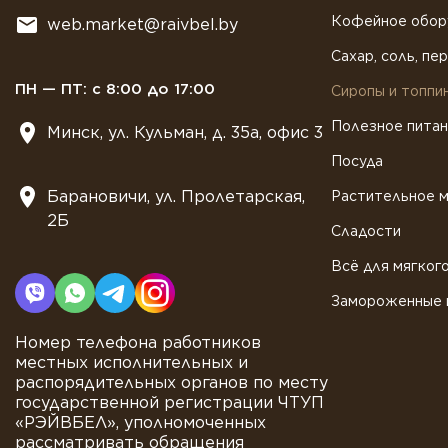
Кофейное обор
web.market@raivbel.by
Сахар, соль, пе
ПН — ПТ: с 8:00 до 17:00
Сиропы и топпи
Полезное пита
Минск, ул. Кульман, д. 35а, офис 3
Посуда
Барановичи, ул. Пролетарская,
Растительное 
2Б
Сладости
Всё для мягког
Замороженные 
Номер телефона работников
местных исполнительных и
распорядительных органов по месту
государственной регистрации ЧТУП
«РЭЙВБЕЛ», уполномоченных
рассматривать обращения