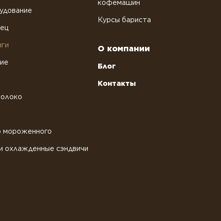
кофемашин
удование
Курсы бариста
рец
нги
О компании
ние
Блог
Контакты
молоко
о мороженного
и охлажденные сэндвичи