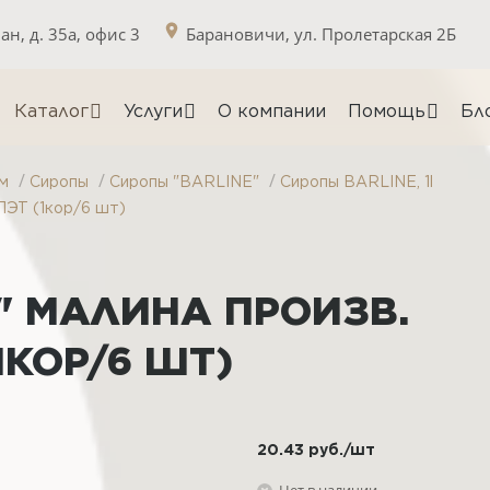
н, д. 35а, офис 3
Барановичи, ул. Пролетарская 2Б
Каталог
Услуги
О компании
Помощь
Бл
/
/
/
м
Сиропы
Сиропы "BARLINE"
Сиропы BARLINE, 1l
ПЭТ (1кор/6 шт)
" МАЛИНА ПРОИЗВ.
1КОР/6 ШТ)
20.43
руб.
/шт