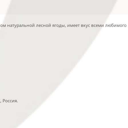
ом натуральной лесной ягоды, имеет вкус всеми любимого 
 Россия.