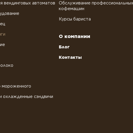
я вендинговых автоматов
Обслуживание профессиональны
кофемашин
удование
Курсы бариста
рец
нги
О компании
ние
Блог
Контакты
молоко
о мороженного
и охлажденные сэндвичи