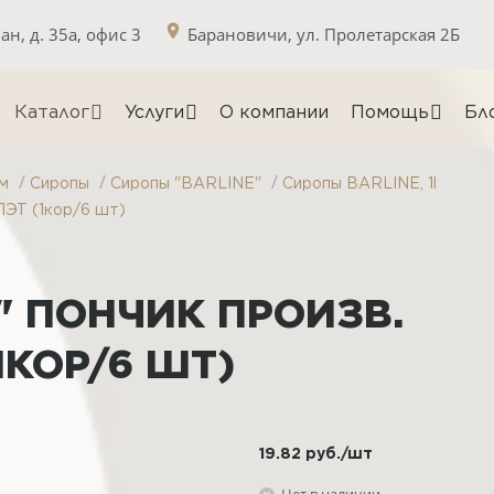
н, д. 35а, офис 3
Барановичи, ул. Пролетарская 2Б
Каталог
Услуги
О компании
Помощь
Бл
/
/
/
м
Сиропы
Сиропы "BARLINE"
Сиропы BARLINE, 1l
ПЭТ (1кор/6 шт)
" ПОНЧИК ПРОИЗВ.
1КОР/6 ШТ)
19.82
руб.
/шт