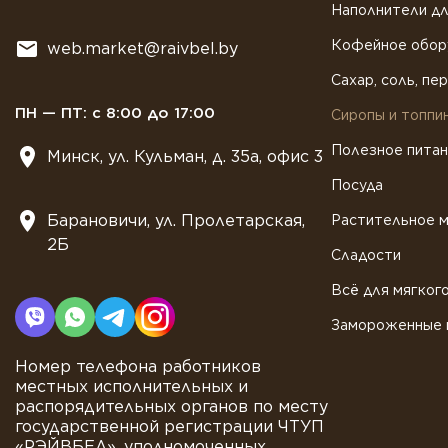
Наполнители дл
Кофейное обор
web.market@raivbel.by
Сахар, соль, пе
ПН — ПТ: с 8:00 до 17:00
Сиропы и топпи
Полезное пита
Минск, ул. Кульман, д. 35а, офис 3
Посуда
Барановичи, ул. Пролетарская,
Растительное 
2Б
Сладости
Всё для мягког
Замороженные 
Номер телефона работников
местных исполнительных и
распорядительных органов по месту
государственной регистрации ЧТУП
«РЭЙВБЕЛ», уполномоченных