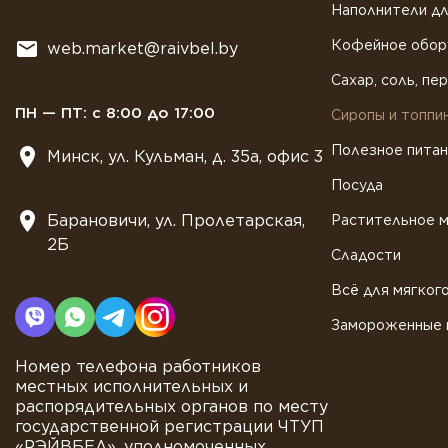
Наполнители дл
Кофейное обор
web.market@raivbel.by
Сахар, соль, пе
ПН — ПТ: с 8:00 до 17:00
Сиропы и топпи
Полезное пита
Минск, ул. Кульман, д. 35а, офис 3
Посуда
Барановичи, ул. Пролетарская,
Растительное 
2Б
Сладости
Всё для мягког
Замороженные 
Номер телефона работников
местных исполнительных и
распорядительных органов по месту
государственной регистрации ЧТУП
«РЭЙВБЕЛ», уполномоченных