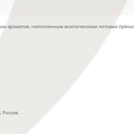
гатым ароматом, наполненным экзотическими нотками пряны
 Россия.