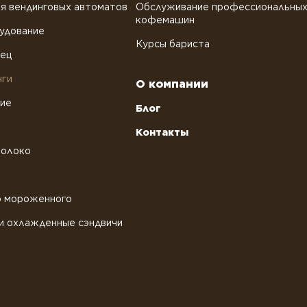
я вендинговых автоматов
Обслуживание профессиональны
кофемашин
удование
Курсы бариста
рец
нги
О компании
ние
Блог
Контакты
молоко
о мороженного
и охлажденные сэндвичи