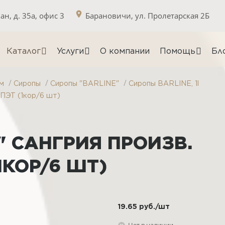
н, д. 35а, офис 3
Барановичи, ул. Пролетарская 2Б
Каталог
Услуги
О компании
Помощь
Бл
/
/
/
м
Сиропы
Сиропы "BARLINE"
Сиропы BARLINE, 1l
ПЭТ (1кор/6 шт)
" САНГРИЯ ПРОИЗВ.
1КОР/6 ШТ)
19.65
руб.
/шт