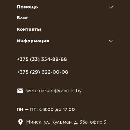
Наполнители для вендинговых автоматов
Ремонт кофемашин и кофеварок
Помощь
Кофейное оборудование
Обслуживание профессиональных
Как оформить заказ
Блог
кофемашин
Сахар, соль, перец
Условия доставки
Контакты
Курсы бариста
Сиропы и топпинги
Часто задаваемые вопросы
Информация
Полезное питание
Политика конфиденциальности
Посуда
Договор оферты
+375 (33) 354-88-88
Растительное молоко
+375 (29) 622-00-08
Сладости
Всё для мягкого мороженного
web.market@raivbel.by
Замороженные и охлажденные сэндвичи
ПН — ПТ: с 8:00 до 17:00
Минск, ул. Кульман, д. 35а, офис 3