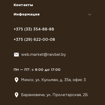
Сахар, соль, перец
Условия доставки
Контакты
Курсы бариста
Сиропы и топпинги
Часто задаваемые вопросы
Информация
Полезное питание
Политика конфиденциальности
Посуда
Договор оферты
+375 (33) 354-88-88
Растительное молоко
+375 (29) 622-00-08
Сладости
Всё для мягкого мороженного
web.market@raivbel.by
Замороженные и охлажденные сэндвичи
ПН — ПТ: с 8:00 до 17:00
Минск, ул. Кульман, д. 35а, офис 3
Барановичи, ул. Пролетарская, 2Б