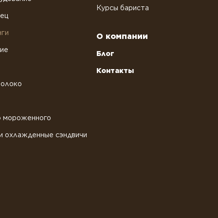
Курсы бариста
рец
нги
О компании
ние
Блог
Контакты
молоко
о мороженного
и охлажденные сэндвичи