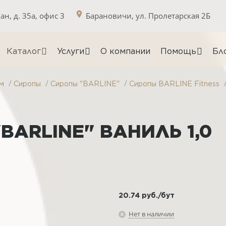
н, д. 35а, офис 3
Барановичи, ул. Пролетарская 2Б
Каталог
Услуги
О компании
Помощь
Бл
/
/
/
м
Сиропы
Сиропы "BARLINE"
Сиропы BARLINE Fitness
BARLINE" ВАНИЛЬ 1,0
20.74
руб.
/бут
Нет в наличии