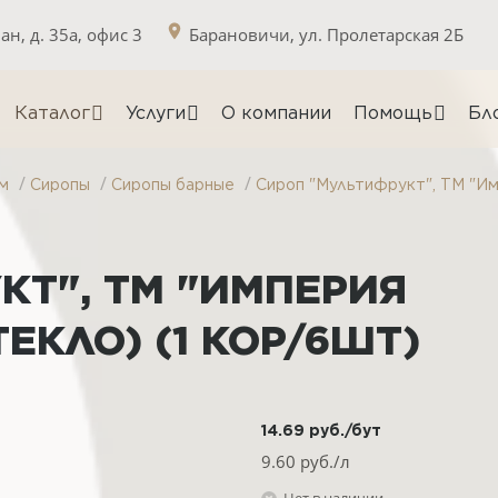
н, д. 35а, офис 3
Барановичи, ул. Пролетарская 2Б
Каталог
Услуги
О компании
Помощь
Бл
/
/
/
м
Сиропы
Сиропы барные
Сироп "Мультифрукт", ТМ "Имп
КТ", ТМ "ИМПЕРИЯ
ТЕКЛО) (1 КОР/6ШТ)
14.69
руб.
/бут
9.60
руб./л