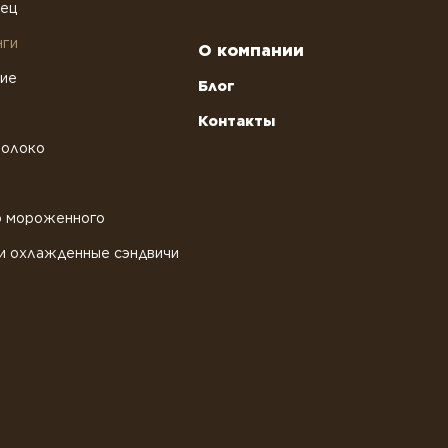
рец
нги
О компании
ние
Блог
Контакты
молоко
о мороженного
и охлажденные сэндвичи