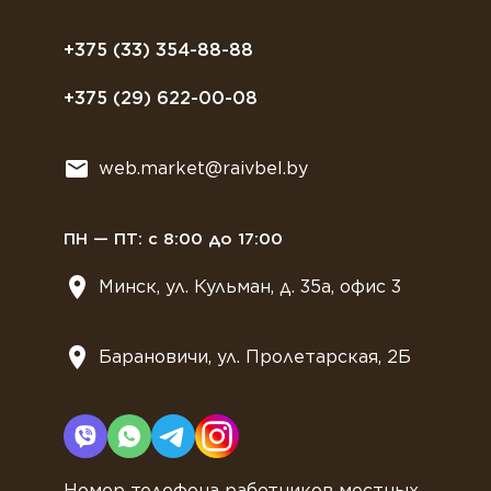
Полезное питание
Политика конфиденциальности
Посуда
Договор оферты
+375 (33) 354-88-88
Растительное молоко
+375 (29) 622-00-08
Сладости
Всё для мягкого мороженного
web.market@raivbel.by
Замороженные и охлажденные сэндвичи
ПН — ПТ: с 8:00 до 17:00
Минск, ул. Кульман, д. 35а, офис 3
Барановичи, ул. Пролетарская, 2Б
Номер телефона работников местных