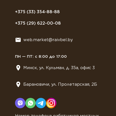
Полезное питание
Политика конфиденциальности
Посуда
Договор оферты
+375 (33) 354-88-88
Растительное молоко
+375 (29) 622-00-08
Сладости
Всё для мягкого мороженного
web.market@raivbel.by
Замороженные и охлажденные сэндвичи
ПН — ПТ: с 8:00 до 17:00
Минск, ул. Кульман, д. 35а, офис 3
Барановичи, ул. Пролетарская, 2Б
Номер телефона работников местных