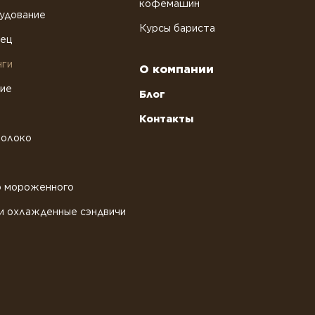
кофемашин
удование
Курсы бариста
рец
нги
О компании
ние
Блог
Контакты
молоко
о мороженного
и охлажденные сэндвичи