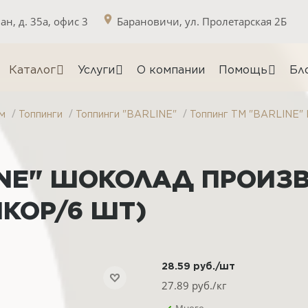
н, д. 35а, офис 3
Барановичи, ул. Пролетарская 2Б
Каталог
Услуги
О компании
Помощь
Бл
/
/
/
м
Топпинги
Топпинги "BARLINE"
Топпинг ТМ "BARLINE" 
INE" ШОКОЛАД ПРОИЗВ
1КОР/6 ШТ)
28.59
руб.
/шт
27.89
руб./кг